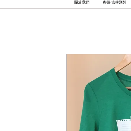
關於我們
奧頓·吉林漢姆