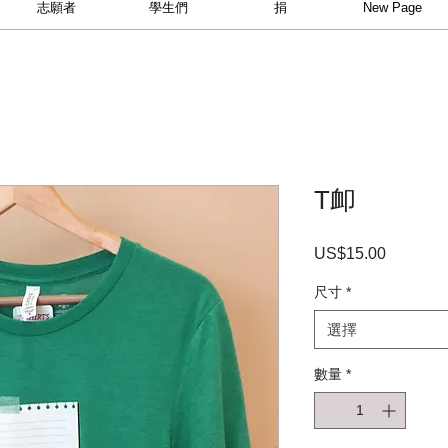
志願者
學生們
捐
New Page
T卹
US$15.00
價
格
尺寸
*
選擇
數量
*