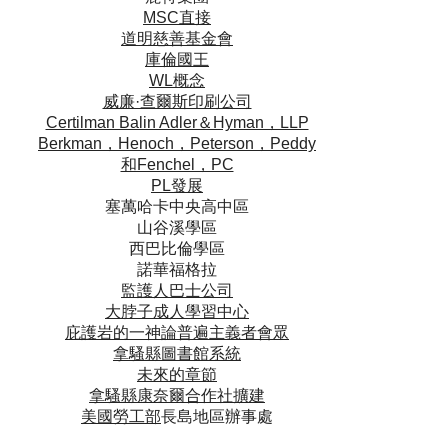
MSC直接
道明慈善基金會
庫倫國王
WL概念
威廉·查爾斯印刷公司
Certilman Balin Adler＆Hyman，LLP
Berkman，Henoch，Peterson，Peddy
和Fenchel，PC
PL
發展
塞萬哈卡中央高中區
山谷溪學區
西巴比倫學區
諾華福格拉
監護人
巴士公司
大脖子
成人學習中心
庇護岩的
一神論普遍主義者會眾
拿騷縣
圖書館系統
未來的
章節
拿騷縣
康奈爾合作社擴建
美國
勞工部
長島地區辦事處