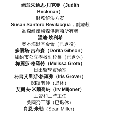
總裁
朱迪思·貝克曼（Judith
Beckman）
財務解決方案
Susan Santoro Bevilacqua，
副總裁
歐森維爾梅森供應商所有者
溫迪·埃利希
奧本海默基金會（已退役）
多麗塔·吉布森（Dorita Gibson）
紐約市公立學校副校長（已退休）
梅麗莎·格羅特（Melissa Grote）
日出醫學實驗室
秘書
艾里斯·格羅弗（Iris Grover）
閱讀老師（退休）
艾爾夫·米爾喬納（Irv Miljoner）
工資和工時主任
美國勞工部（已退休）
肖恩·米勒
（Sean Miller）
道明銀行
孫燕姿歌手
諾格拉達克