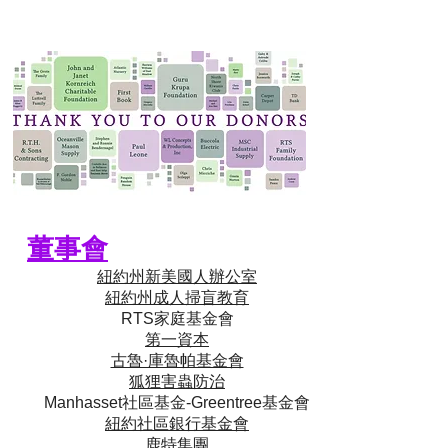
董事會
紐約州新美國人辦公室
紐約州
成人掃盲教育
RTS家庭基金會
第一資本
古魯·庫魯帕基金會
狐狸害蟲防治
Manhasset社區基金-Greentree基金會
紐約社區銀行基金會
鹿特集團