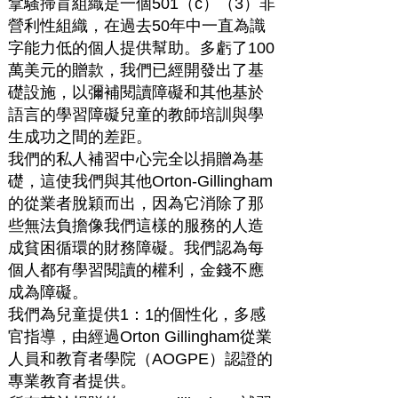
拿騷掃盲組織是一個501（c）（3）非
營利性組織，在過去50年中一直為識
字能力低的個人提供幫助。多虧了100
萬美元的贈款，我們已經開發出了基
礎設施，以彌補閱讀障礙和其他基於
語言的學習障礙兒童的教師培訓與學
生成功之間的差距。
我們的私人補習中心完全以捐贈為基
礎，這使我們與其他Orton-Gillingham
的從業者脫穎而出，因為它消除了那
些無法負擔像我們這樣的服務的人造
成貧困循環的財務障礙。我們認為每
個人都有學習閱讀的權利，金錢不應
成為障礙。
我們為兒童提供1：1的個性化，多感
官指導，由經過Orton Gillingham從業
人員和教育者學院（AOGPE）認證的
專業教育者提供。