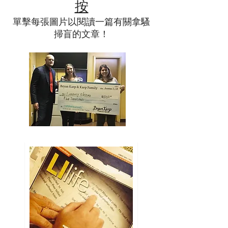
按
單擊每張圖片以閱讀一篇有關拿騷
掃盲的文章！