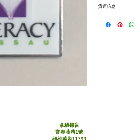
貨運信息
您可以在Nassau Lit
們可以額外收取$ 2
詳細信息。
拿騷掃盲
常春藤巷1號
紐約萬塔11793