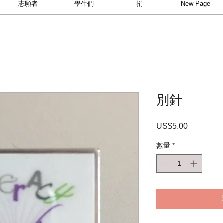
志願者
學生們
捐
New Page
別針
US$5.00
價
格
數量
*