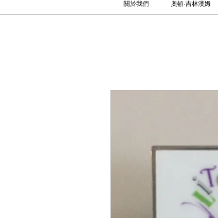
關於我們
奧頓·吉林漢姆